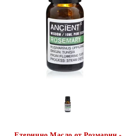
Етерично Масло от Розмарин -