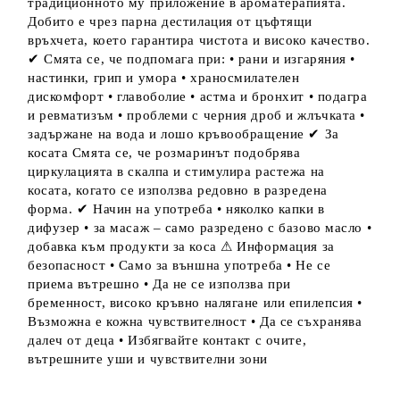
традиционното му приложение в ароматерапията.
Добито е чрез парна дестилация от цъфтящи
връхчета, което гарантира чистота и високо качество.
✔ Смята се, че подпомага при: • рани и изгаряния •
настинки, грип и умора • храносмилателен
дискомфорт • главоболие • астма и бронхит • подагра
и ревматизъм • проблеми с черния дроб и жлъчката •
задържане на вода и лошо кръвообращение ✔ За
косата Смята се, че розмаринът подобрява
циркулацията в скалпа и стимулира растежа на
косата, когато се използва редовно в разредена
форма. ✔ Начин на употреба • няколко капки в
дифузер • за масаж – само разредено с базово масло •
добавка към продукти за коса ⚠ Информация за
безопасност • Само за външна употреба • Не се
приема вътрешно • Да не се използва при
бременност, високо кръвно налягане или епилепсия •
Възможна е кожна чувствителност • Да се съхранява
далеч от деца • Избягвайте контакт с очите,
вътрешните уши и чувствителни зони