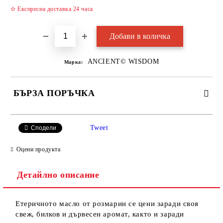
✫ Експресна доставка 24 часа
ANCIENT© WISDOM
Марка:
БЪРЗА ПОРЪЧКА
САМО ПОПЪЛНЕТЕ 2 ПОЛЕТА
Tweet
Сподели
Оцени продукта
Детайлно описание
Ние ще се свържем с вас в рамките на работния ден.
Етеричното масло от розмарин се цени заради своя
свеж, билков и дървесен аромат, както и заради