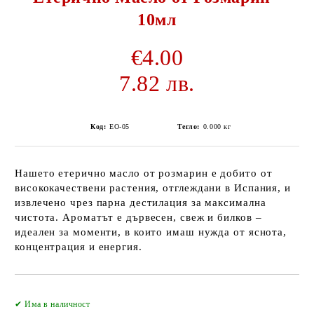
10мл
€4.00
7.82 лв.
Код:
EO-05
Тегло:
0.000
кг
Нашето етерично масло от розмарин е добито от
висококачествени растения, отглеждани в Испания, и
извлечено чрез парна дестилация за максимална
чистота. Ароматът е дървесен, свеж и билков –
идеален за моменти, в които имаш нужда от яснота,
концентрация и енергия.
Добави в желани
✔ Има в наличност