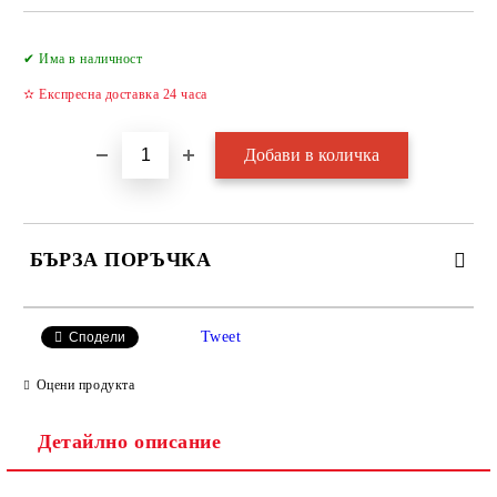
Добави в желани
✔ Има в наличност
✫ Експресна доставка 24 часа
БЪРЗА ПОРЪЧКА
САМО ПОПЪЛНЕТЕ 2 ПОЛЕТА
Tweet
Сподели
Оцени продукта
Детайлно описание
Ние ще се свържем с вас в рамките на работния ден.