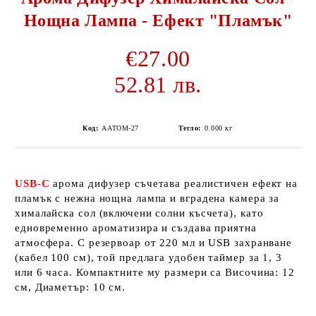
Нощна Лампа - Ефект "Пламък"
€27.00
52.81 лв.
Код:
AATOM-27
Тегло:
0.000
кг
USB-C
арома дифузер съчетава реалистичен ефект на
пламък с нежна нощна лампа и вградена камера за
хималайска сол (включени солни късчета), като
едновременно ароматизира и създава приятна
атмосфера. С резервоар от 220 мл и USB захранване
(кабел 100 см), той предлага удобен таймер за 1, 3
или 6 часа. Компактните му размери са Височина: 12
см, Диаметър: 10 см.