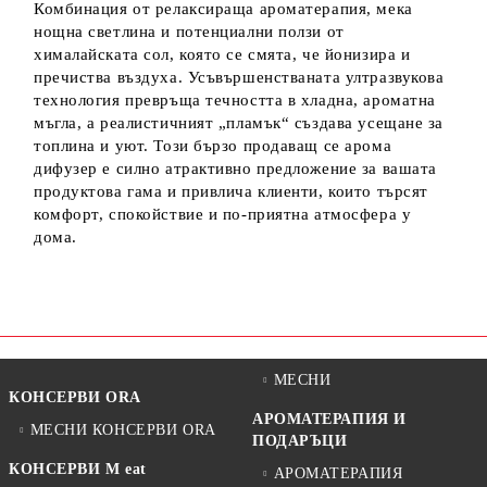
Комбинация от релаксираща ароматерапия, мека
нощна светлина и потенциални ползи от
хималайската сол, която се смята, че йонизира и
пречиства въздуха. Усъвършенстваната ултразвукова
технология превръща течността в хладна, ароматна
мъгла, а реалистичният „пламък“ създава усещане за
топлина и уют. Този бързо продаващ се арома
дифузер е силно атрактивно предложение за вашата
продуктова гама и привлича клиенти, които търсят
комфорт, спокойствие и по‑приятна атмосфера у
дома.
МЕСНИ
КОНСЕРВИ ORA
АРОМАТЕРАПИЯ И
МЕСНИ КОНСЕРВИ ORA
ПОДАРЪЦИ
КОНСЕРВИ M eat
АРОМАТЕРАПИЯ