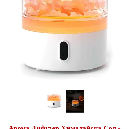
Арома Дифузер Хималайска Сол -