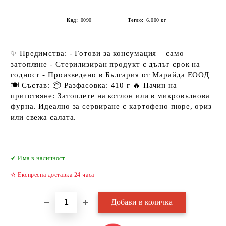
Код:
0090
Тегло:
6.000
кг
✨ Предимства: - Готови за консумация – само
затопляне - Стерилизиран продукт с дълъг срок на
годност - Произведено в България от Марайда ЕООД
🍽️ Състав: 📦 Разфасовка: 410 г 🔥 Начин на
приготвяне: Затоплете на котлон или в микровълнова
фурна. Идеално за сервиране с картофено пюре, ориз
или свежа салата.
Добави в желани
✔ Има в наличност
✫ Експресна доставка 24 часа