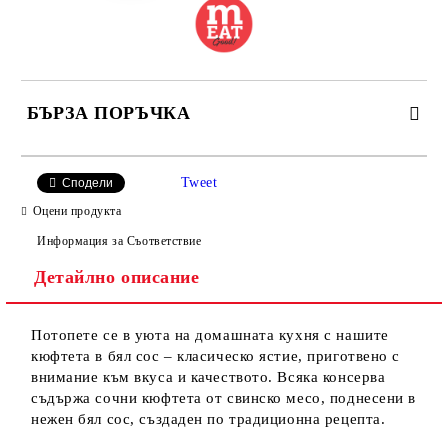
БЪРЗА ПОРЪЧКА
САМО ПОПЪЛНЕТЕ 2 ПОЛЕТА
Tweet
Сподели
Оцени продукта
Информация за Съответствие
Детайлно описание
Ние ще се свържем с вас в рамките на работния ден.
Потопете се в уюта на домашната кухня с нашите
кюфтета в бял сос – класическо ястие, приготвено с
внимание към вкуса и качеството. Всяка консерва
съдържа сочни кюфтета от свинско месо, поднесени в
нежен бял сос, създаден по традиционна рецепта.