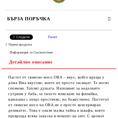
БЪРЗА ПОРЪЧКА
САМО ПОПЪЛНЕТЕ 2 ПОЛЕТА
Tweet
Сподели
Оцени продукта
Информация за Съответствие
Детайлно описание
Ние ще се свържем с вас в рамките на работния ден.
Пастет от свинско месо ORA – вкус, който връща у
дома Има вкусове, които не просто засищат. Те носят
спомени. Топлят душата. Напомнят за неделните
сутрини у баба, за тихото мляскане на филийка,
намазана с нещо простичко, но божествено. Пастетът
от свинско месо на ORA не е просто консервиран
деликатес. Това е онази малка тайна в шкафа, която
превръща всяка закуска в момент на уют. С аромат