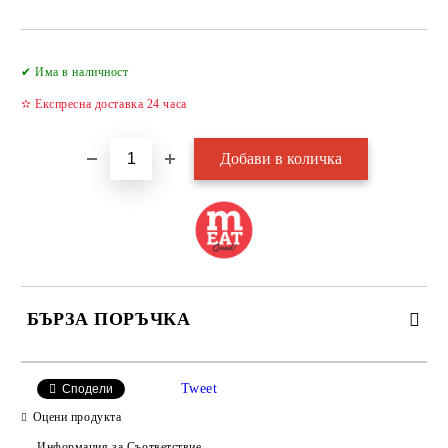
Добави в желани
✔ Има в наличност
✫ Експресна доставка 24 часа
БЪРЗА ПОРЪЧКА
САМО ПОПЪЛНЕТЕ 2 ПОЛЕТА
Tweet
Сподели
Оцени продукта
Информация за Съответствие