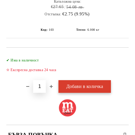
Каталожна цена:
€27.65
54.08 лв.
€2.75 (9.95%)
Отстъпка:
Код:
103
Тегло:
6.000
кг
Добави в желани
✔ Има в наличност
✫ Експресна доставка 24 часа
БЪРЗА ПОРЪЧКА