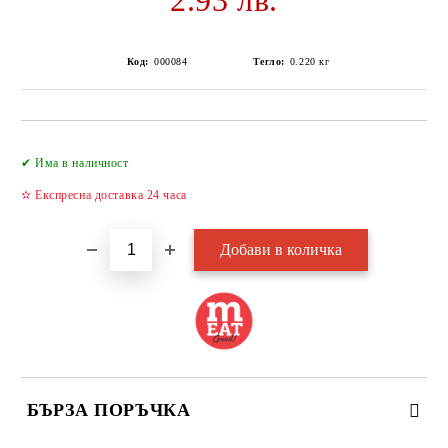
2.93 лв.
Код:
000084
Тегло:
0.220
кг
Добави в желани
✔ Има в наличност
✫ Експресна доставка 24 часа
БЪРЗА ПОРЪЧКА