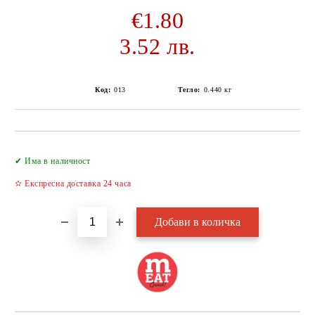
€1.80
3.52 лв.
Код:
013
Тегло:
0.440
кг
Добави в желани
✔ Има в наличност
✫ Експресна доставка 24 часа